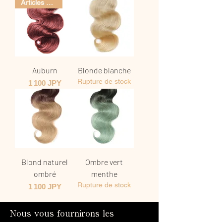
Articles populaires
Auburn
Blonde blanche
Rupture de stock
Prix
1 100 JPY
Blond naturel
Ombre vert
ombré
menthe
Rupture de stock
Prix
1 100 JPY
Nous vous fournirons les