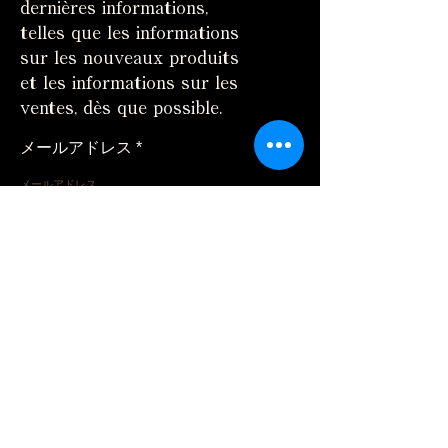
dernières informations,
telles que les informations
sur les nouveaux produits
et les informations sur les
ventes, dès que possible.
メールアドレス
配信登録
Maison
Profil de l'entreprise
Tous les articles
enquête
Extensions de
Expédition et retours
cheveux
Comment utiliser
Soins capillaires
FAQ