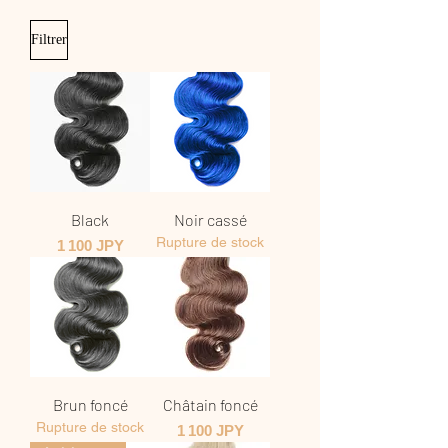
Filtrer
Black
Noir cassé
Rupture de stock
Prix
1 100 JPY
Brun foncé
Châtain foncé
Rupture de stock
Prix
1 100 JPY